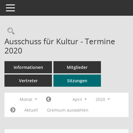
Toggle navigation
Rechercheauswahl
Ausschuss für Kultur - Termine
2020
Informationen
Mitglieder
Vertreter
Sitzungen
Monat
April
2020
Aktuell
Gremium auswählen