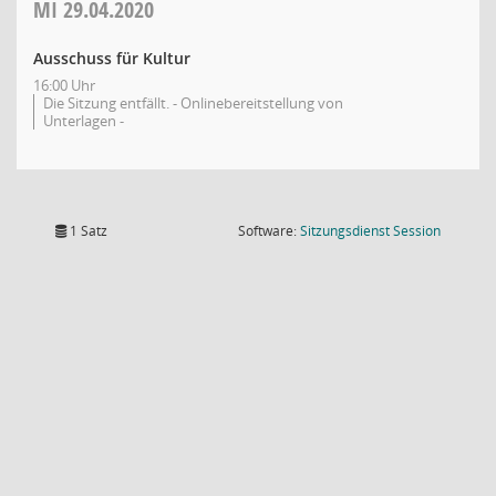
MI
29.04.2020
Ausschuss für Kultur
16:00 Uhr
Die Sitzung entfällt. - Onlinebereitstellung von
Unterlagen -
(Wird in
1 Satz
Software:
Sitzungsdienst
Session