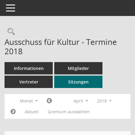
Toggle navigation
Rechercheauswahl
Ausschuss für Kultur - Termine
2018
Informationen
Mitglieder
Vertreter
Sitzungen
Monat
April
2018
Aktuell
Gremium auswählen