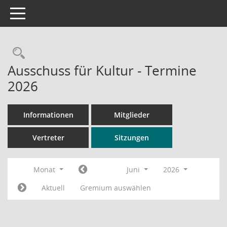
Toggle navigation
Rechercheauswahl
Ausschuss für Kultur - Termine
2026
Informationen
Mitglieder
Vertreter
Sitzungen
Monat
Juni
2026
Aktuell
Gremium auswählen