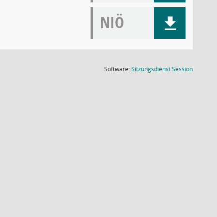
NIÖ
(Wird in
Software:
Sitzungsdienst
Session