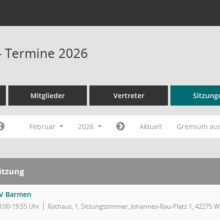
- Termine 2026
Mitglieder
Vertreter
Sitzung
Februar
2026
Aktuell
Gremium au
itzung
V Barmen
8:00-19:55 Uhr
Rathaus, 1. Sitzungszimmer, Johannes-Rau-Platz 1, 42275 