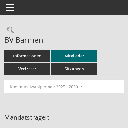
Toggle navigation
Rechercheauswahl
BV Barmen
Informationen
Mitglieder
Vertreter
Sitzungen
Kommunalwahlperiode 2025 - 2030
Mandatsträger: