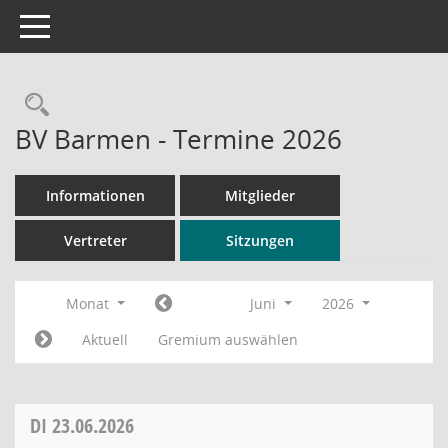
Toggle navigation
Rechercheauswahl
BV Barmen - Termine 2026
Informationen
Mitglieder
Vertreter
Sitzungen
Monat
Juni
2026
Aktuell
Gremium auswählen
DI
23.06.2026