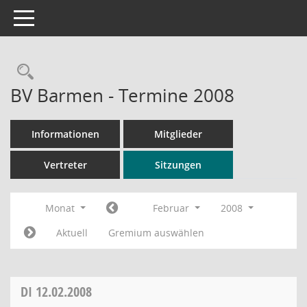
Toggle navigation
Rechercheauswahl
BV Barmen - Termine 2008
Informationen
Mitglieder
Vertreter
Sitzungen
Monat
Februar
2008
Aktuell
Gremium auswählen
DI
12.02.2008