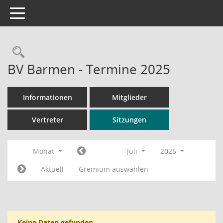
Toggle navigation
Rechercheauswahl
BV Barmen - Termine 2025
Informationen
Mitglieder
Vertreter
Sitzungen
Monat
Juli
2025
Aktuell
Gremium auswählen
Keine Daten gefunden.