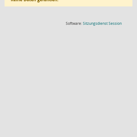
(Wird in
Software:
Sitzungsdienst
Session