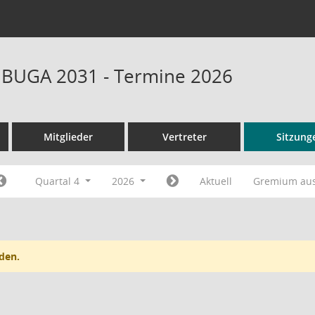
t BUGA 2031 - Termine 2026
Mitglieder
Vertreter
Sitzung
Quartal 4
2026
Aktuell
Gremium au
den.