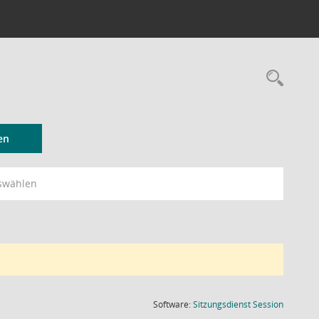
Rec
en
swählen
(Wird in
Software:
Sitzungsdienst
Session