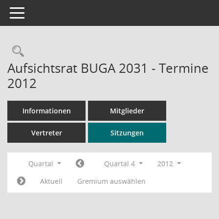
Toggle navigation
Rechercheauswahl
Aufsichtsrat BUGA 2031 - Termine
2012
Informationen
Mitglieder
Vertreter
Sitzungen
Quartal
Quartal 4
2012
Aktuell
Gremium auswählen