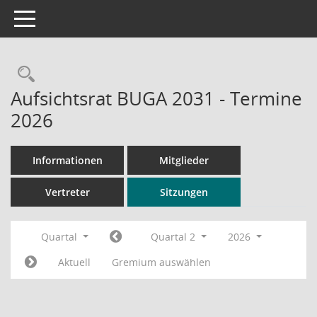
Toggle navigation
Rechercheauswahl
Aufsichtsrat BUGA 2031 - Termine
2026
Informationen
Mitglieder
Vertreter
Sitzungen
Quartal
Quartal 2
2026
Aktuell
Gremium auswählen