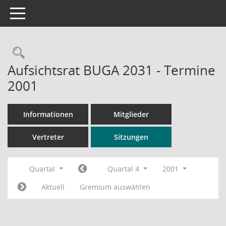
Toggle navigation
Rechercheauswahl
Aufsichtsrat BUGA 2031 - Termine
2001
Informationen
Mitglieder
Vertreter
Sitzungen
Quartal
Quartal 4
2001
Aktuell
Gremium auswählen