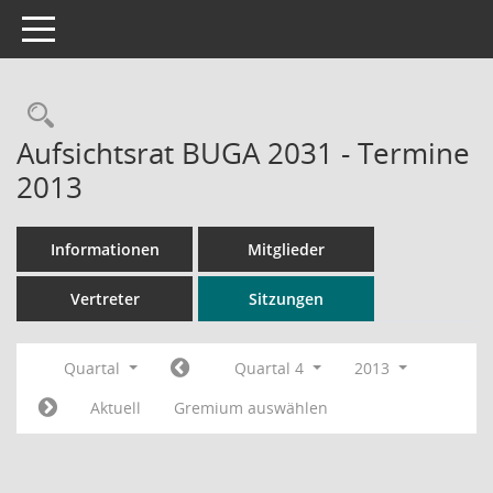
Toggle navigation
Rechercheauswahl
Aufsichtsrat BUGA 2031 - Termine
2013
Informationen
Mitglieder
Vertreter
Sitzungen
Quartal
Quartal 4
2013
Aktuell
Gremium auswählen