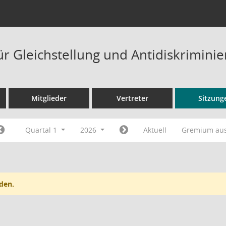
ür Gleichstellung und Antidiskrimini
Mitglieder
Vertreter
Sitzung
Quartal 1
2026
Aktuell
Gremium au
den.