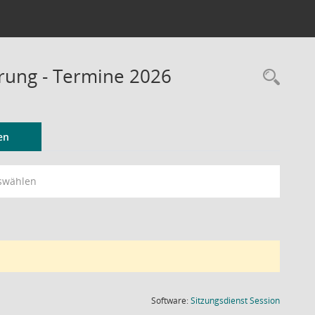
erung - Termine 2026
Rec
en
swählen
(Wird in
Software:
Sitzungsdienst
Session