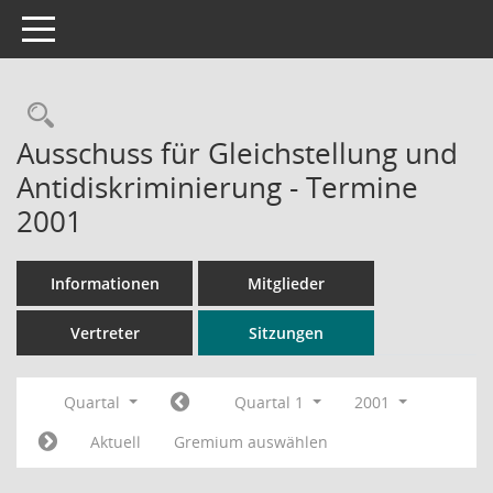
Toggle navigation
Rechercheauswahl
Ausschuss für Gleichstellung und
Antidiskriminierung - Termine
2001
Informationen
Mitglieder
Vertreter
Sitzungen
Quartal
Quartal 1
2001
Aktuell
Gremium auswählen