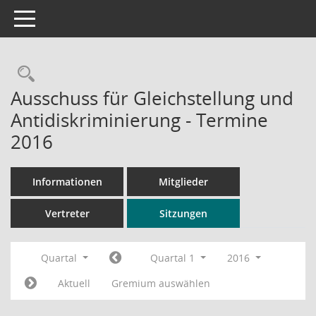
Toggle navigation
Rechercheauswahl
Ausschuss für Gleichstellung und
Antidiskriminierung - Termine
2016
Informationen
Mitglieder
Vertreter
Sitzungen
Quartal
Quartal 1
2016
Aktuell
Gremium auswählen