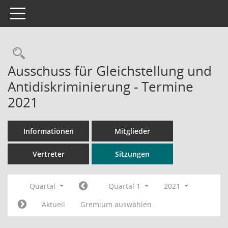
Toggle navigation
Rechercheauswahl
Ausschuss für Gleichstellung und
Antidiskriminierung - Termine
2021
Informationen
Mitglieder
Vertreter
Sitzungen
Quartal
Quartal 1
2021
Aktuell
Gremium auswählen