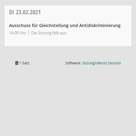
DI
23.02.2021
Ausschuss für Gleichstellung und Antidiskriminierung
16:00 Uhr
Die Sitzung fällt aus.
(Wird in
1 Satz
Software:
Sitzungsdienst
Session