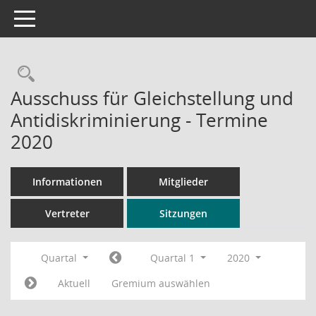
Toggle navigation
Rechercheauswahl
Ausschuss für Gleichstellung und
Antidiskriminierung - Termine
2020
Informationen
Mitglieder
Vertreter
Sitzungen
Quartal
Quartal 1
2020
Aktuell
Gremium auswählen