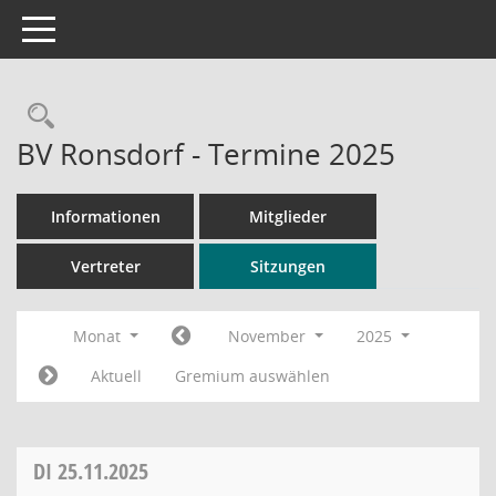
Toggle navigation
Rechercheauswahl
BV Ronsdorf - Termine 2025
Informationen
Mitglieder
Vertreter
Sitzungen
Monat
November
2025
Aktuell
Gremium auswählen
DI
25.11.2025