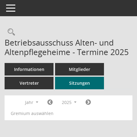
Toggle navigation
Rechercheauswahl
Betriebsausschuss Alten- und
Altenpflegeheime - Termine 2025
Informationen
Mitglieder
Vertreter
Sitzungen
Jahr
2025
Gremium auswählen