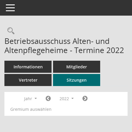
Toggle navigation
Rechercheauswahl
Betriebsausschuss Alten- und
Altenpflegeheime - Termine 2022
Informationen
Mitglieder
Vertreter
Sitzungen
Jahr
2022
Gremium auswählen