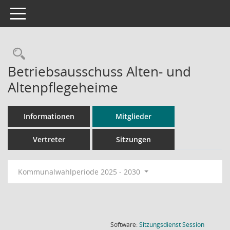
Toggle navigation
Rechercheauswahl
Betriebsausschuss Alten- und
Altenpflegeheime
Informationen
Mitglieder
Vertreter
Sitzungen
Kommunalwahlperiode 2025 - 2030
(Wird in
Software:
Sitzungsdienst
Session