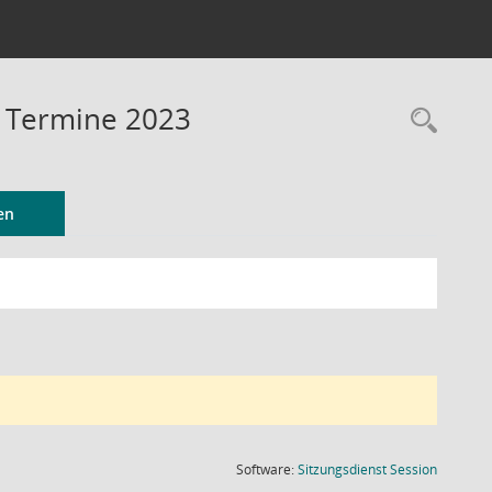
- Termine 2023
Rec
en
(Wird in
Software:
Sitzungsdienst
Session