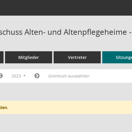
schuss Alten- und Altenpflegeheime 
Mitglieder
Vertreter
Sitzung
2023
Gremium auswählen
den.