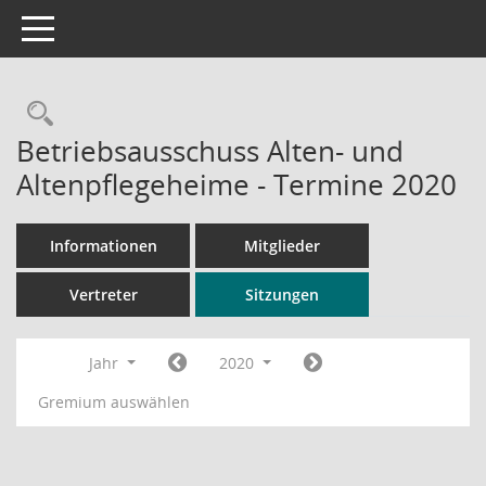
Toggle navigation
Rechercheauswahl
Betriebsausschuss Alten- und
Altenpflegeheime - Termine 2020
Informationen
Mitglieder
Vertreter
Sitzungen
Jahr
2020
Gremium auswählen