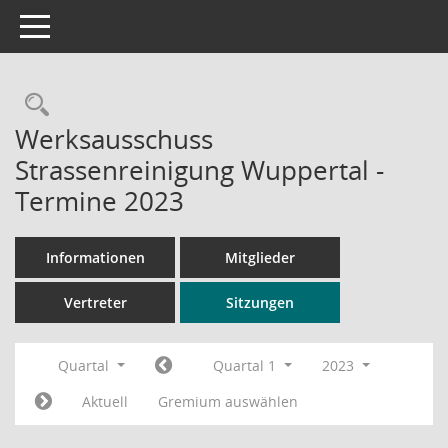
Toggle navigation
Rechercheauswahl
Werksausschuss
Strassenreinigung Wuppertal -
Termine 2023
Informationen
Mitglieder
Vertreter
Sitzungen
Quartal
Quartal 1
2023
Aktuell
Gremium auswählen