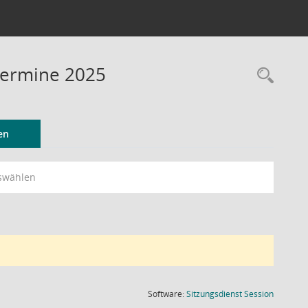
Termine 2025
Rec
en
swählen
(Wird in
Software:
Sitzungsdienst
Session