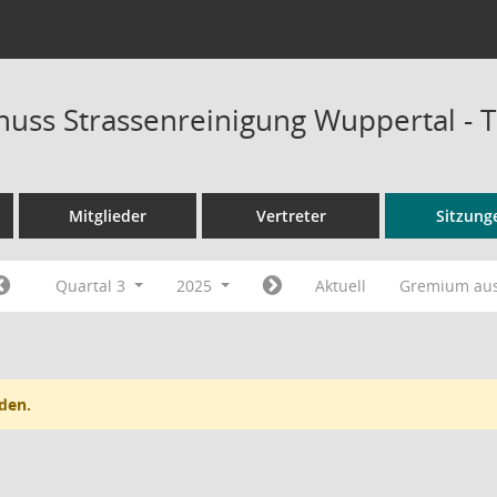
uss Strassenreinigung Wuppertal - 
Mitglieder
Vertreter
Sitzung
Quartal 3
2025
Aktuell
Gremium au
den.