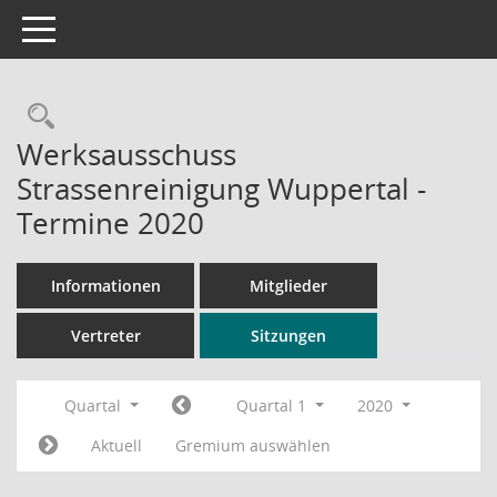
Toggle navigation
Rechercheauswahl
Werksausschuss
Strassenreinigung Wuppertal -
Termine 2020
Informationen
Mitglieder
Vertreter
Sitzungen
Quartal
Quartal 1
2020
Aktuell
Gremium auswählen