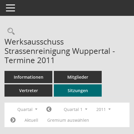
Toggle navigation
Rechercheauswahl
Werksausschuss
Strassenreinigung Wuppertal -
Termine 2011
Informationen
Mitglieder
Vertreter
Sitzungen
Quartal
Quartal 1
2011
Aktuell
Gremium auswählen