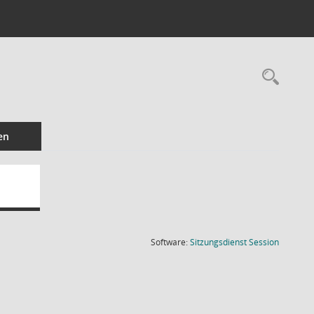
Rec
en
(Wird in
Software:
Sitzungsdienst
Session