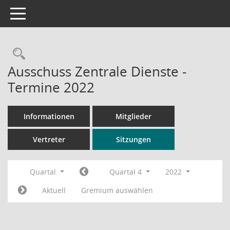
Toggle navigation
Rechercheauswahl
Ausschuss Zentrale Dienste -
Termine 2022
Informationen
Mitglieder
Vertreter
Sitzungen
Quartal
Quartal 4
2022
Aktuell
Gremium auswählen