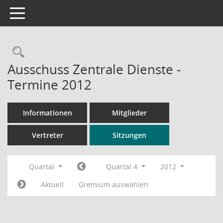
Toggle navigation
Rechercheauswahl
Ausschuss Zentrale Dienste -
Termine 2012
Informationen
Mitglieder
Vertreter
Sitzungen
Quartal
Quartal 4
2012
Aktuell
Gremium auswählen