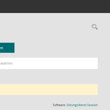
Rec
en
swählen
(Wird in
Software:
Sitzungsdienst
Session