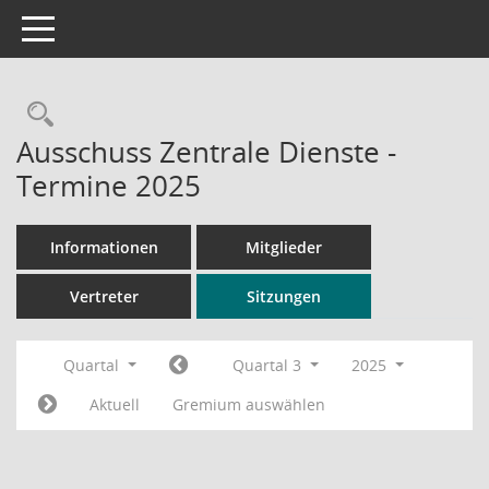
Toggle navigation
Rechercheauswahl
Ausschuss Zentrale Dienste -
Termine 2025
Informationen
Mitglieder
Vertreter
Sitzungen
Quartal
Quartal 3
2025
Aktuell
Gremium auswählen