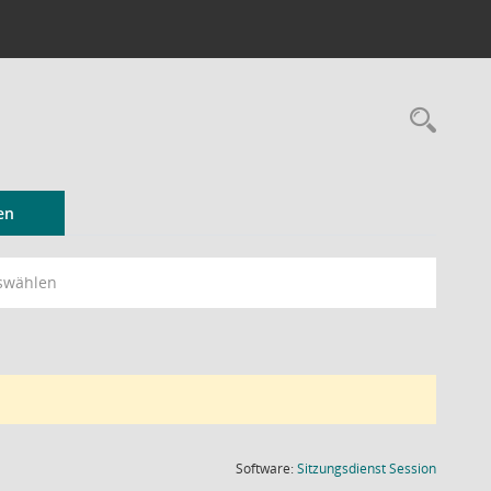
Rec
en
swählen
(Wird in
Software:
Sitzungsdienst
Session