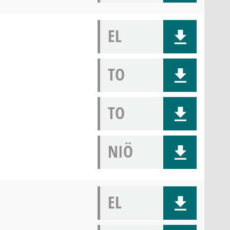
EL
TO
TO
NIÖ
EL