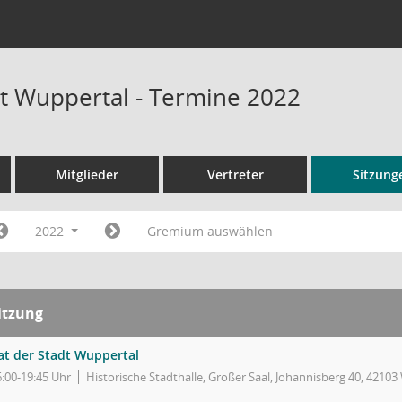
dt Wuppertal - Termine 2022
Mitglieder
Vertreter
Sitzung
2022
Gremium auswählen
itzung
at der Stadt Wuppertal
6:00-19:45 Uhr
Historische Stadthalle, Großer Saal, Johannisberg 40, 4210