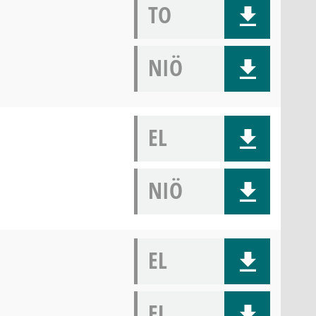
TO
NIÖ
EL
NIÖ
EL
EL