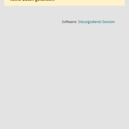
(Wird in
Software:
Sitzungsdienst
Session