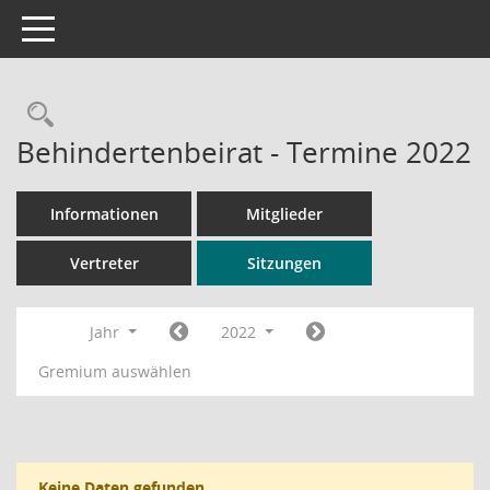
Toggle navigation
Rechercheauswahl
Behindertenbeirat - Termine 2022
Informationen
Mitglieder
Vertreter
Sitzungen
Jahr
2022
Gremium auswählen
Keine Daten gefunden.