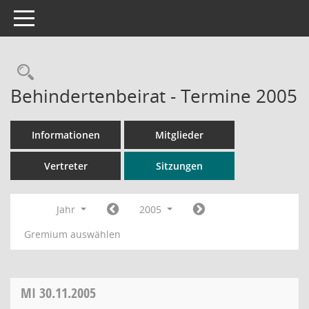
Toggle navigation
Rechercheauswahl
Behindertenbeirat - Termine 2005
Informationen
Mitglieder
Vertreter
Sitzungen
Jahr
2005
Gremium auswählen
MI
30.11.2005