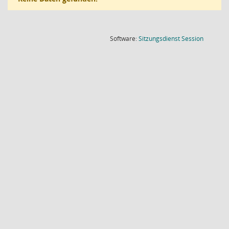
(Wird in
Software:
Sitzungsdienst
Session