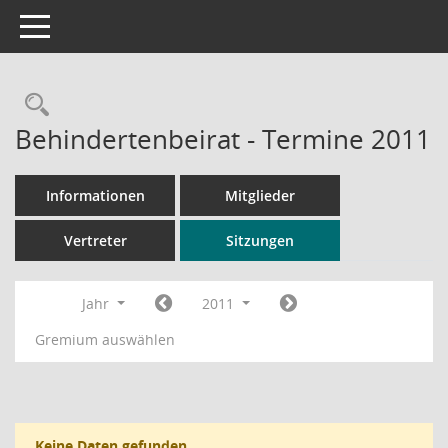
Toggle navigation
Rechercheauswahl
Behindertenbeirat - Termine 2011
Informationen
Mitglieder
Vertreter
Sitzungen
Jahr
2011
Gremium auswählen
Keine Daten gefunden.