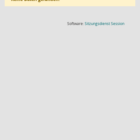
(Wird in
Software:
Sitzungsdienst
Session