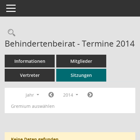
Toggle navigation
Rechercheauswahl
Behindertenbeirat - Termine 2014
Informationen
Mitglieder
Vertreter
Sitzungen
Jahr
2014
Gremium auswählen
Keine Daten gefunden.