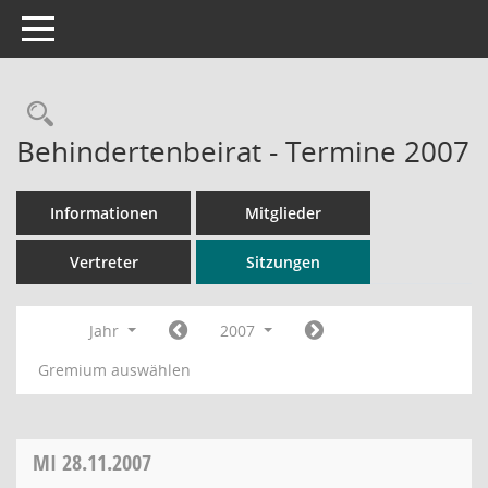
Toggle navigation
Rechercheauswahl
Behindertenbeirat - Termine 2007
Informationen
Mitglieder
Vertreter
Sitzungen
Jahr
2007
Gremium auswählen
MI
28.11.2007