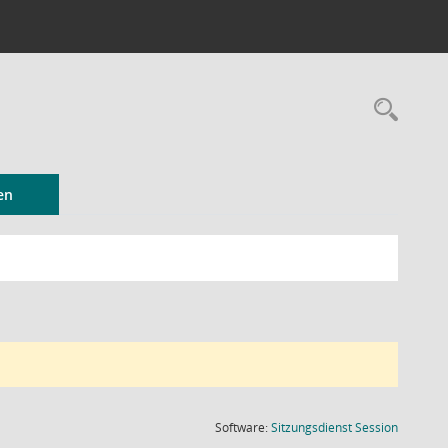
Rec
en
(Wird in
Software:
Sitzungsdienst
Session