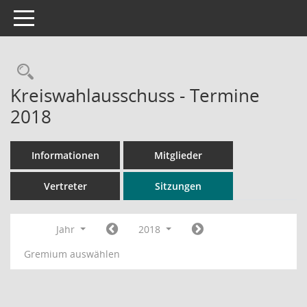
Toggle navigation
Rechercheauswahl
Kreiswahlausschuss - Termine
2018
Informationen
Mitglieder
Vertreter
Sitzungen
Jahr
2018
Gremium auswählen