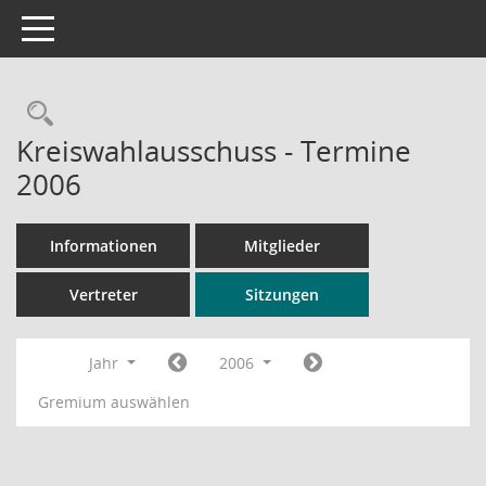
Toggle navigation
Rechercheauswahl
Kreiswahlausschuss - Termine
2006
Informationen
Mitglieder
Vertreter
Sitzungen
Jahr
2006
Gremium auswählen