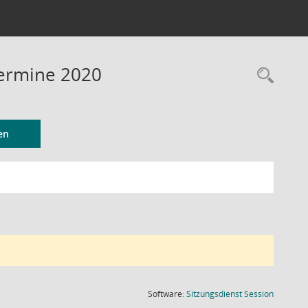
Termine 2020
Rec
en
(Wird in
Software:
Sitzungsdienst
Session