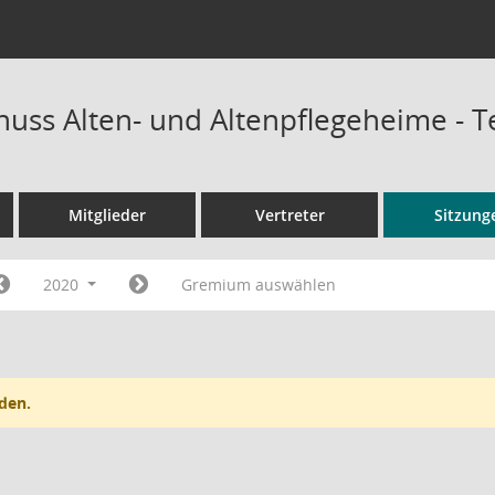
uss Alten- und Altenpflegeheime - 
Mitglieder
Vertreter
Sitzung
2020
Gremium auswählen
den.