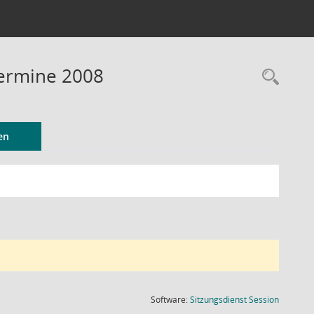
Termine 2008
Rec
en
(Wird in
Software:
Sitzungsdienst
Session