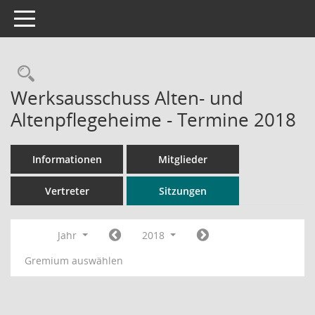
Toggle navigation
Rechercheauswahl
Werksausschuss Alten- und
Altenpflegeheime - Termine 2018
Informationen
Mitglieder
Vertreter
Sitzungen
Jahr
2018
Gremium auswählen