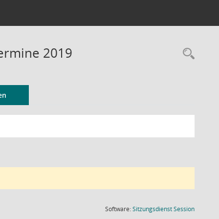
Termine 2019
Rec
en
(Wird in
Software:
Sitzungsdienst
Session