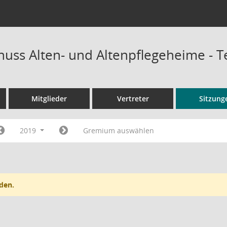
uss Alten- und Altenpflegeheime - 
Mitglieder
Vertreter
Sitzung
2019
Gremium auswählen
den.