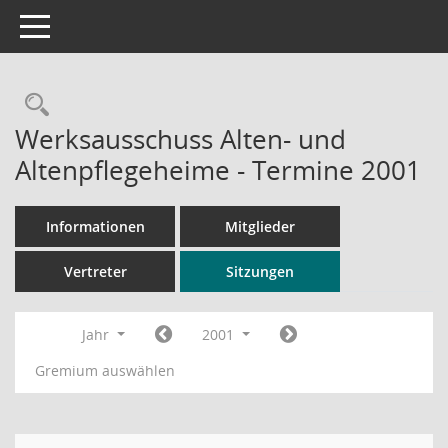
Toggle navigation
Rechercheauswahl
Werksausschuss Alten- und
Altenpflegeheime - Termine 2001
Informationen
Mitglieder
Vertreter
Sitzungen
Jahr
2001
Gremium auswählen