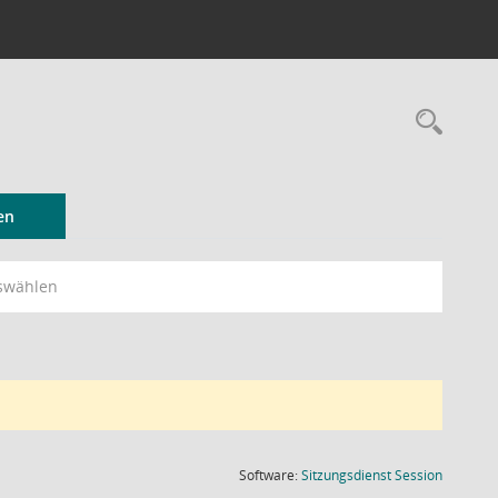
Rec
en
swählen
(Wird in
Software:
Sitzungsdienst
Session