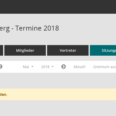
rg - Termine 2018
Mitglieder
Vertreter
Sitzung
Mai
2018
Aktuell
Gremium au
den.