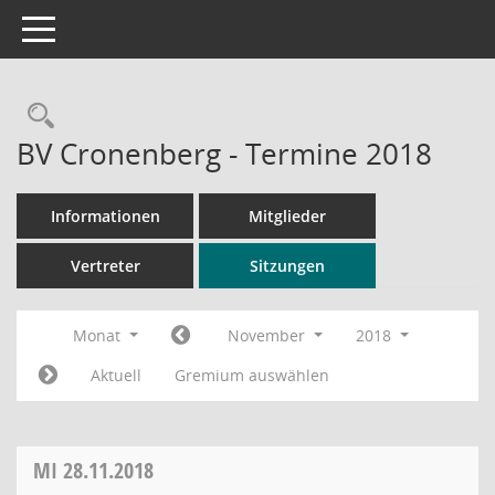
Toggle navigation
Rechercheauswahl
BV Cronenberg - Termine 2018
Informationen
Mitglieder
Vertreter
Sitzungen
Monat
November
2018
Aktuell
Gremium auswählen
MI
28.11.2018