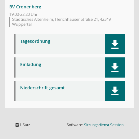
BV Cronenberg
19:00-22:20 Uhr
Städtisches Altenheim, Herichhauser Straße 21, 42349
Wuppertal
Tagesordnung
Einladung
Niederschrift gesamt
(Wird in
1 Satz
Software:
Sitzungsdienst
Session